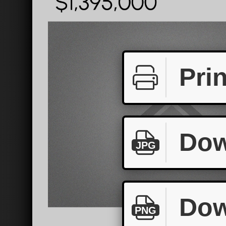
Prin
Dow
JPG
Dow
PNG